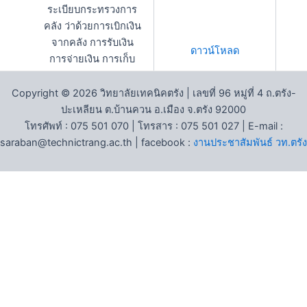
ระเบียบกระทรวงการ
คลัง ว่าด้วยการเบิกเงิน
จากคลัง การรับเงิน
ดาวน์โหลด
การจ่ายเงิน การเก็บ
รักษาเงิน และการนำ
เงินส่งคลัง พ.ศ. 2562
Copyright © 2026 วิทยาลัยเทคนิคตรัง | เลขที่ 96 หมู่ที่ 4 ถ.ตรัง-
ปะเหลียน ต.บ้านควน อ.เมือง จ.ตรัง 92000
พระราชบัญญัติวินัยการ
โทรศัพท์ : 075 501 070 | โทรสาร : 075 501 027 | E-mail :
เงินการคลังของรัฐ
ดาวน์โหลด
saraban@technictrang.ac.th | facebook :
งานประชาสัมพันธ์ วท.ตรัง
พ.ศ. 2561