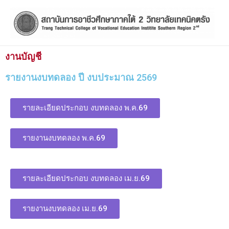
Skip
to
content
งานบัญชี
รายงานงบทดลอง ปี งบประมาณ 2569
รายละเอียดประกอบ งบทดลอง พ.ค.69
รายงานงบทดลอง พ.ค.69
รายละเอียดประกอบ งบทดลอง เม.ย.69
รายงานงบทดลอง เม.ย.69