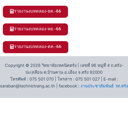
รายงานงบทดลอง-ธค.-66
รายงานงบทดลอง-พย.-66
รายงานงบทดลอง-ตค.-66
Copyright © 2026 วิทยาลัยเทคนิคตรัง | เลขที่ 96 หมู่ที่ 4 ถ.ตรัง-
ปะเหลียน ต.บ้านควน อ.เมือง จ.ตรัง 92000
โทรศัพท์ : 075 501 070 | โทรสาร : 075 501 027 | E-mail :
saraban@technictrang.ac.th | facebook :
งานประชาสัมพันธ์ วท.ตรัง